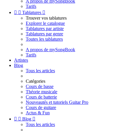
A propos de mySongBook
Tarifs


Tablatures

Trouver vos tablatures
Explorer le catalogue
Tablatures par artiste
Tablatures par genre
Toutes les tablatures
A propos de mySongBook
Tarifs
Artistes
Blog
Tous les articles
Catégories
Cours de basse
Théorie musicale
Cours de batterie
Nouveautés et tutoriels Guitar Pro
Cours de guitare
Actus & Fun


Blog

Tous les articles