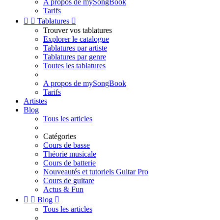
A propos de mySongBook
Tarifs


Tablatures

Trouver vos tablatures
Explorer le catalogue
Tablatures par artiste
Tablatures par genre
Toutes les tablatures
A propos de mySongBook
Tarifs
Artistes
Blog
Tous les articles
Catégories
Cours de basse
Théorie musicale
Cours de batterie
Nouveautés et tutoriels Guitar Pro
Cours de guitare
Actus & Fun


Blog

Tous les articles