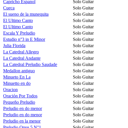
Capricho Espanol
Solo Guitar
Cueca
Solo Guitar
El sueno de la munequita
Solo Guitar
El Ultimo Canto
Solo Guitar
El Ultimo Canto
Solo Guitar
Escala Y Preludio
Solo Guitar
Estudio n°3 in E Minor
Solo Guitar
Julia Florida
Solo Guitar
La Catedral Allegro
Solo Guitar
La Catedral Andante
Solo Guitar
La Catedral Preludio Saudade
Solo Guitar
Medallon antiguo
Solo Guitar
Minueto En La
Solo Guitar
Minuetto en do
Solo Guitar
Oracion
Solo Guitar
Oración Por Todos
Solo Guitar
Pequeño Preludio
Solo Guitar
Preludio en do menor
Solo Guitar
Preludio en do menor
Solo Guitar
Preludio en la menor
Solo Guitar
Preludio Opus 5 N°1
Solo Guitar