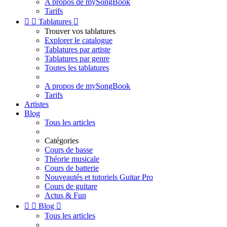
A propos de mySongBook
Tarifs


Tablatures

Trouver vos tablatures
Explorer le catalogue
Tablatures par artiste
Tablatures par genre
Toutes les tablatures
A propos de mySongBook
Tarifs
Artistes
Blog
Tous les articles
Catégories
Cours de basse
Théorie musicale
Cours de batterie
Nouveautés et tutoriels Guitar Pro
Cours de guitare
Actus & Fun


Blog

Tous les articles