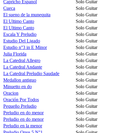
Capricho Espanol
Solo Guitar
Cueca
Solo Guitar
El sueno de la munequita
Solo Guitar
El Ultimo Canto
Solo Guitar
El Ultimo Canto
Solo Guitar
Escala Y Preludio
Solo Guitar
Estudio Del Ligado
Solo Guitar
Estudio n°3 in E Minor
Solo Guitar
Julia Florida
Solo Guitar
La Catedral Allegro
Solo Guitar
La Catedral Andante
Solo Guitar
La Catedral Preludio Saudade
Solo Guitar
Medallon antiguo
Solo Guitar
Minuetto en do
Solo Guitar
Oracion
Solo Guitar
Oración Por Todos
Solo Guitar
Pequeño Preludio
Solo Guitar
Preludio en do menor
Solo Guitar
Preludio en do menor
Solo Guitar
Preludio en la menor
Solo Guitar
Preludio Opus 5 N°1
Solo Guitar