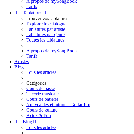
A propos de mySongBook
Tarifs


Tablatures

Trouver vos tablatures
Explorer le catalogue
Tablatures par artiste
Tablatures par genre
Toutes les tablatures
A propos de mySongBook
Tarifs
Artistes
Blog
Tous les articles
Catégories
Cours de basse
Théorie musicale
Cours de batterie
Nouveautés et tutoriels Guitar Pro
Cours de guitare
Actus & Fun


Blog

Tous les articles