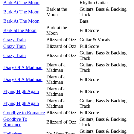
Bark At The Moon
Rhythm Guitar
Bark at the
Guitars, Bass & Backing
Bark At The Moon
Moon
Track
Bark At The Moon
Bass
Bark at the
Bark at the Moon
Full Score
Moon
Crazy Train
Blizzard of Ozz
Guitar & Vocals
Crazy Train
Blizzard of Ozz
Full Score
Guitars, Bass & Backing
Crazy Train
Blizzard of Ozz
Track
Diary of a
Guitars, Bass & Backing
Diary Of A Madman
Madman
Track
Diary of a
Diary Of A Madman
Full Score
Madman
Diary of a
Flying High Again
Full Score
Madman
Diary of a
Guitars, Bass & Backing
Flying High Again
Madman
Track
Goodbye to Romance
Blizzard of Ozz
Full Score
Goodbye To
Guitars, Bass & Backing
Blizzard of Ozz
Romance
Track
Guitars, Bass & Backing
Hellraiser
No More Tears