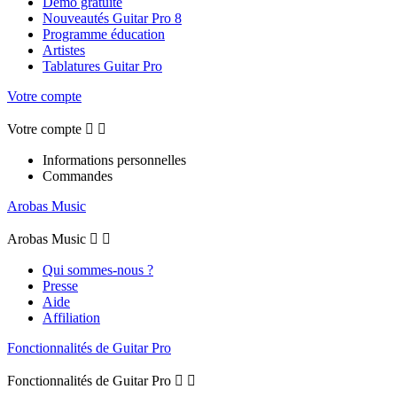
Démo gratuite
Nouveautés Guitar Pro 8
Programme éducation
Artistes
Tablatures Guitar Pro
Votre compte
Votre compte


Informations personnelles
Commandes
Arobas Music
Arobas Music


Qui sommes-nous ?
Presse
Aide
Affiliation
Fonctionnalités de Guitar Pro
Fonctionnalités de Guitar Pro

