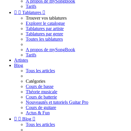
A propos de mySongBook
Tarifs


Tablatures

Trouver vos tablatures
Explorer le catalogue
Tablatures par artiste
Tablatures par genre
Toutes les tablatures
A propos de mySongBook
Tarifs
Artistes
Blog
Tous les articles
Catégories
Cours de basse
Théorie musicale
Cours de batterie
Nouveautés et tutoriels Guitar Pro
Cours de guitare
Actus & Fun


Blog

Tous les articles