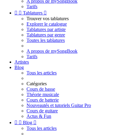
A propos de mySongBook
Tarifs


Tablatures

Trouver vos tablatures
Explorer le catalogue
Tablatures par artiste
Tablatures par genre
Toutes les tablatures
A propos de mySongBook
Tarifs
Artistes
Blog
Tous les articles
Catégories
Cours de basse
Théorie musicale
Cours de batterie
Nouveautés et tutoriels Guitar Pro
Cours de guitare
Actus & Fun


Blog

Tous les articles