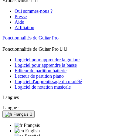
Arobas Music


Qui sommes-nous ?
Presse
Aide
Affiliation
Fonctionnalités de Guitar Pro
Fonctionnalités de Guitar Pro


Logiciel pour apprendre la guitare
Logiciel pour apprendre la basse
Editeur de partition batterie
Lecteur de partition piano
Logiciel d'apprentissage du ukulélé
Logiciel de notation musicale
Langues
Langue :
Français

Français
English