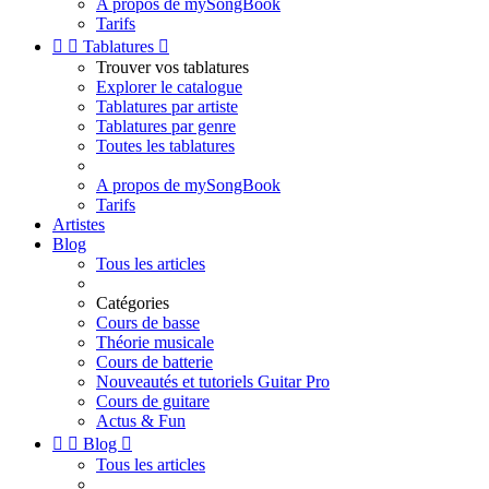
A propos de mySongBook
Tarifs


Tablatures

Trouver vos tablatures
Explorer le catalogue
Tablatures par artiste
Tablatures par genre
Toutes les tablatures
A propos de mySongBook
Tarifs
Artistes
Blog
Tous les articles
Catégories
Cours de basse
Théorie musicale
Cours de batterie
Nouveautés et tutoriels Guitar Pro
Cours de guitare
Actus & Fun


Blog

Tous les articles