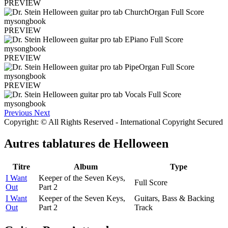
PREVIEW
PREVIEW
PREVIEW
PREVIEW
Previous
Next
Copyright: © All Rights Reserved - International Copyright Secured
Autres tablatures de
Helloween
Titre
Album
Type
I Want
Keeper of the Seven Keys,
Full Score
Out
Part 2
I Want
Keeper of the Seven Keys,
Guitars, Bass & Backing
Out
Part 2
Track