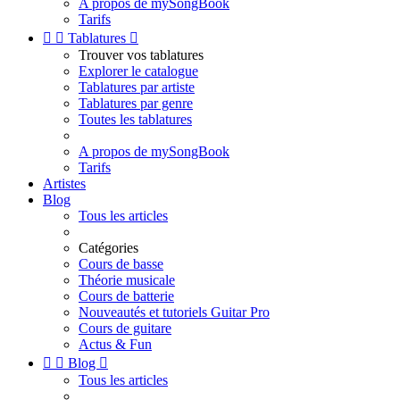
A propos de mySongBook
Tarifs


Tablatures

Trouver vos tablatures
Explorer le catalogue
Tablatures par artiste
Tablatures par genre
Toutes les tablatures
A propos de mySongBook
Tarifs
Artistes
Blog
Tous les articles
Catégories
Cours de basse
Théorie musicale
Cours de batterie
Nouveautés et tutoriels Guitar Pro
Cours de guitare
Actus & Fun


Blog

Tous les articles