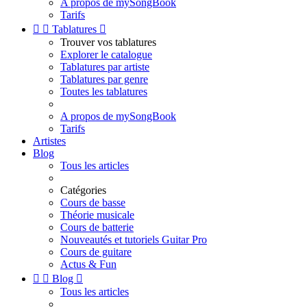
A propos de mySongBook
Tarifs


Tablatures

Trouver vos tablatures
Explorer le catalogue
Tablatures par artiste
Tablatures par genre
Toutes les tablatures
A propos de mySongBook
Tarifs
Artistes
Blog
Tous les articles
Catégories
Cours de basse
Théorie musicale
Cours de batterie
Nouveautés et tutoriels Guitar Pro
Cours de guitare
Actus & Fun


Blog

Tous les articles