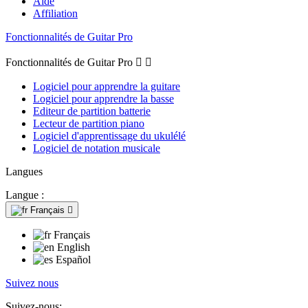
Aide
Affiliation
Fonctionnalités de Guitar Pro
Fonctionnalités de Guitar Pro


Logiciel pour apprendre la guitare
Logiciel pour apprendre la basse
Editeur de partition batterie
Lecteur de partition piano
Logiciel d'apprentissage du ukulélé
Logiciel de notation musicale
Langues
Langue :
Français

Français
English
Español
Suivez nous
Suivez-nous: