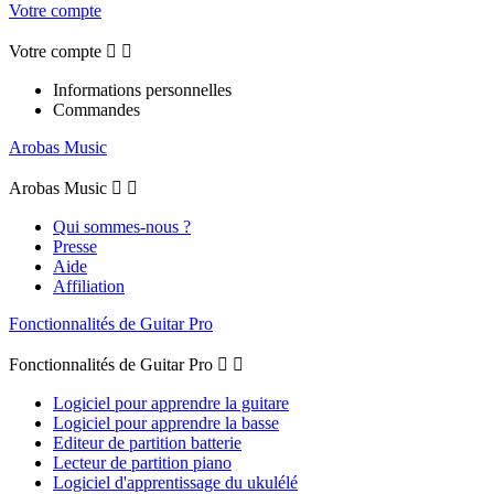
Votre compte
Votre compte


Informations personnelles
Commandes
Arobas Music
Arobas Music


Qui sommes-nous ?
Presse
Aide
Affiliation
Fonctionnalités de Guitar Pro
Fonctionnalités de Guitar Pro


Logiciel pour apprendre la guitare
Logiciel pour apprendre la basse
Editeur de partition batterie
Lecteur de partition piano
Logiciel d'apprentissage du ukulélé