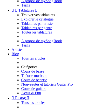
A propos de mySongBook
Tarifs


Tablatures

Trouver vos tablatures
Explorer le catalogue
Tablatures par artiste
Tablatures par genre
Toutes les tablatures
A propos de mySongBook
Tarifs
Artistes
Blog
Tous les articles
Catégories
Cours de basse
Théorie musicale
Cours de batterie
Nouveautés et tutoriels Guitar Pro
Cours de guitare
Actus & Fun


Blog

Tous les articles