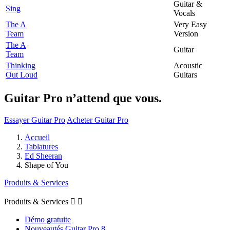
Guitar &
Sing
Vocals
The A
Very Easy
Team
Version
The A
Guitar
Team
Thinking
Acoustic
Out Loud
Guitars
Guitar Pro n’attend que vous.
Essayer Guitar Pro
Acheter Guitar Pro
Accueil
Tablatures
Ed Sheeran
Shape of You
Produits & Services
Produits & Services


Démo gratuite
Nouveautés Guitar Pro 8