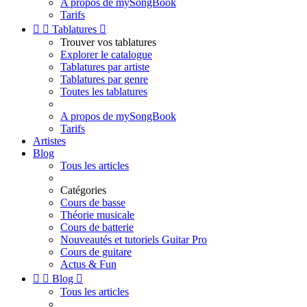
A propos de mySongBook
Tarifs


Tablatures

Trouver vos tablatures
Explorer le catalogue
Tablatures par artiste
Tablatures par genre
Toutes les tablatures
A propos de mySongBook
Tarifs
Artistes
Blog
Tous les articles
Catégories
Cours de basse
Théorie musicale
Cours de batterie
Nouveautés et tutoriels Guitar Pro
Cours de guitare
Actus & Fun


Blog

Tous les articles