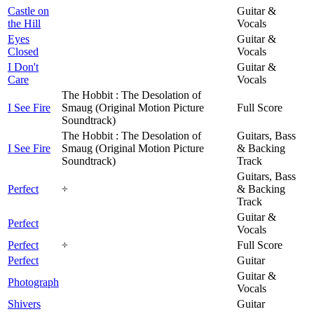
Castle on
Guitar &
the Hill
Vocals
Eyes
Guitar &
Closed
Vocals
I Don't
Guitar &
Care
Vocals
The Hobbit : The Desolation of
I See Fire
Smaug (Original Motion Picture
Full Score
Soundtrack)
The Hobbit : The Desolation of
Guitars, Bass
I See Fire
Smaug (Original Motion Picture
& Backing
Soundtrack)
Track
Guitars, Bass
Perfect
÷
& Backing
Track
Guitar &
Perfect
Vocals
Perfect
÷
Full Score
Perfect
Guitar
Guitar &
Photograph
Vocals
Shivers
Guitar