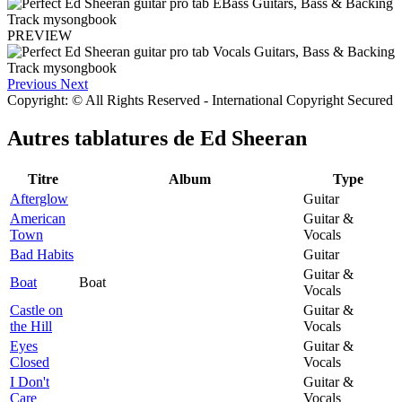
PREVIEW
Previous
Next
Copyright: © All Rights Reserved - International Copyright Secured
Autres tablatures de
Ed Sheeran
Titre
Album
Type
Afterglow
Guitar
American
Guitar &
Town
Vocals
Bad Habits
Guitar
Guitar &
Boat
Boat
Vocals
Castle on
Guitar &
the Hill
Vocals
Eyes
Guitar &
Closed
Vocals
I Don't
Guitar &
Care
Vocals