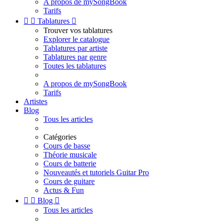
A propos de mySongBook
Tarifs


Tablatures

Trouver vos tablatures
Explorer le catalogue
Tablatures par artiste
Tablatures par genre
Toutes les tablatures
A propos de mySongBook
Tarifs
Artistes
Blog
Tous les articles
Catégories
Cours de basse
Théorie musicale
Cours de batterie
Nouveautés et tutoriels Guitar Pro
Cours de guitare
Actus & Fun


Blog

Tous les articles