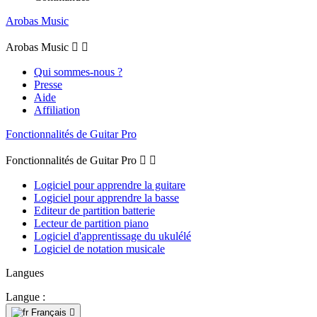
Arobas Music
Arobas Music


Qui sommes-nous ?
Presse
Aide
Affiliation
Fonctionnalités de Guitar Pro
Fonctionnalités de Guitar Pro


Logiciel pour apprendre la guitare
Logiciel pour apprendre la basse
Editeur de partition batterie
Lecteur de partition piano
Logiciel d'apprentissage du ukulélé
Logiciel de notation musicale
Langues
Langue :
Français
