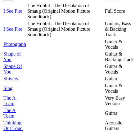
The Hobbit : The Desolation of
I See Fire
Smaug (Original Motion Picture
Full Score
Soundtrack)
The Hobbit : The Desolation of
Guitars, Bass
I See Fire
Smaug (Original Motion Picture
& Backing
Soundtrack)
Track
Guitar &
Photograph
Vocals
Shape of
Guitar &
You
Backing Track
Shape Of
Guitar &
You
Vocals
Shivers
Guitar
Guitar &
Sing
Vocals
The A
Very Easy
Team
Version
The A
Guitar
Team
Thinking
Acoustic
Out Loud
Guitars