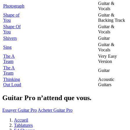
Guitar &
Photograph
Vocals
Shape of
Guitar &
You
Backing Track
Shape Of
Guitar &
You
Vocals
Shivers
Guitar
Guitar &
Sing
Vocals
The A
Very Easy
Team
Version
The A
Guitar
Team
Thinking
Acoustic
Out Loud
Guitars
Guitar Pro n’attend que vous.
Essayer Guitar Pro
Acheter Guitar Pro
Accueil
Tablatures