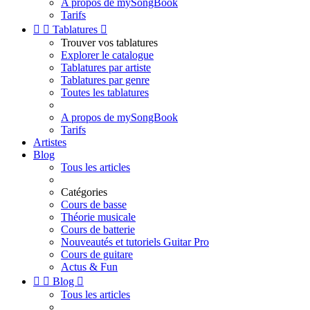
A propos de mySongBook
Tarifs


Tablatures

Trouver vos tablatures
Explorer le catalogue
Tablatures par artiste
Tablatures par genre
Toutes les tablatures
A propos de mySongBook
Tarifs
Artistes
Blog
Tous les articles
Catégories
Cours de basse
Théorie musicale
Cours de batterie
Nouveautés et tutoriels Guitar Pro
Cours de guitare
Actus & Fun


Blog

Tous les articles