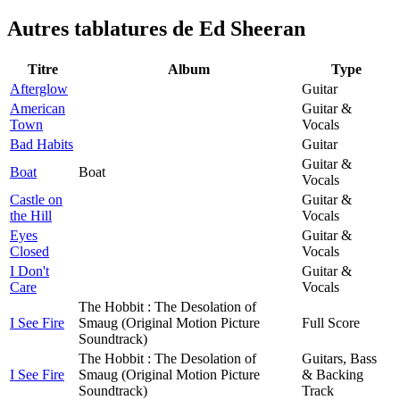
Autres tablatures de
Ed Sheeran
Titre
Album
Type
Afterglow
Guitar
American
Guitar &
Town
Vocals
Bad Habits
Guitar
Guitar &
Boat
Boat
Vocals
Castle on
Guitar &
the Hill
Vocals
Eyes
Guitar &
Closed
Vocals
I Don't
Guitar &
Care
Vocals
The Hobbit : The Desolation of
I See Fire
Smaug (Original Motion Picture
Full Score
Soundtrack)
The Hobbit : The Desolation of
Guitars, Bass
I See Fire
Smaug (Original Motion Picture
& Backing
Soundtrack)
Track