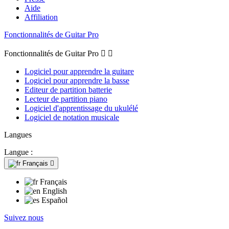
Aide
Affiliation
Fonctionnalités de Guitar Pro
Fonctionnalités de Guitar Pro


Logiciel pour apprendre la guitare
Logiciel pour apprendre la basse
Editeur de partition batterie
Lecteur de partition piano
Logiciel d'apprentissage du ukulélé
Logiciel de notation musicale
Langues
Langue :
Français

Français
English
Español
Suivez nous