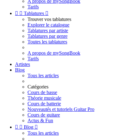
A propos de mySongBook
Tarifs


Tablatures

Trouver vos tablatures
Explorer le catalogue
Tablatures par artiste
Tablatures par genre
Toutes les tablatures
A propos de mySongBook
Tarifs
Artistes
Blog
Tous les articles
Catégories
Cours de basse
Théorie musicale
Cours de batterie
Nouveautés et tutoriels Guitar Pro
Cours de guitare
Actus & Fun


Blog

Tous les articles