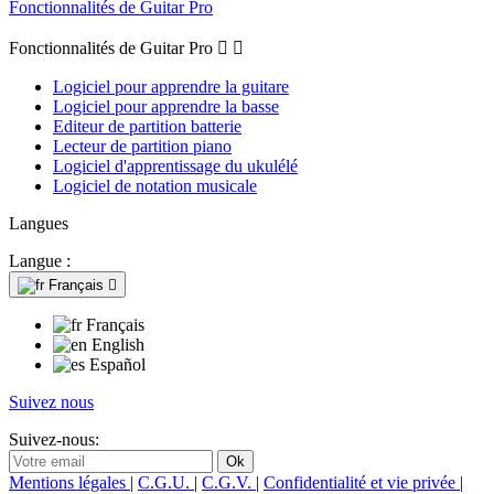
Fonctionnalités de Guitar Pro
Fonctionnalités de Guitar Pro


Logiciel pour apprendre la guitare
Logiciel pour apprendre la basse
Editeur de partition batterie
Lecteur de partition piano
Logiciel d'apprentissage du ukulélé
Logiciel de notation musicale
Langues
Langue :
Français

Français
English
Español
Suivez nous
Suivez-nous:
Mentions légales
|
C.G.U.
|
C.G.V.
|
Confidentialité et vie privée
|