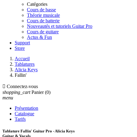
Catégories
Cours de basse
Théorie musicale
Cours de batterie
Nouveautés et tutoriels Guitar Pro
Cours de guitare
Actus & Fun
Support
Store
Accueil
Tablatures
Alicia Keys
Fallin'

Connectez-vous
shopping_cart
Panier
(0)
menu
Présentation
Catalogue
Tarifs
Tablature Fallin' Guitar Pro - Alicia Keys
Guitar & Vocals