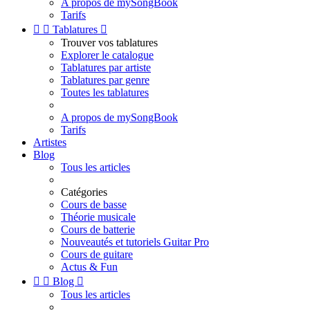
A propos de mySongBook
Tarifs


Tablatures

Trouver vos tablatures
Explorer le catalogue
Tablatures par artiste
Tablatures par genre
Toutes les tablatures
A propos de mySongBook
Tarifs
Artistes
Blog
Tous les articles
Catégories
Cours de basse
Théorie musicale
Cours de batterie
Nouveautés et tutoriels Guitar Pro
Cours de guitare
Actus & Fun


Blog

Tous les articles