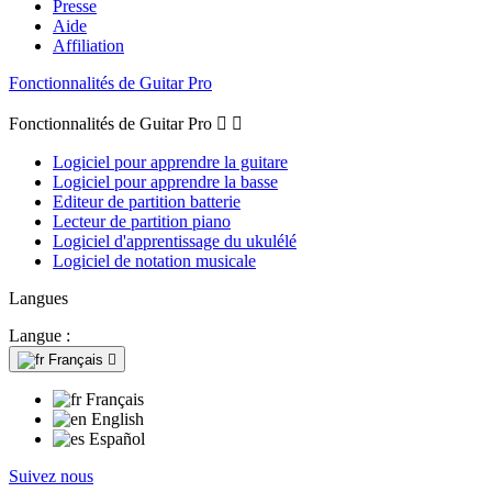
Presse
Aide
Affiliation
Fonctionnalités de Guitar Pro
Fonctionnalités de Guitar Pro


Logiciel pour apprendre la guitare
Logiciel pour apprendre la basse
Editeur de partition batterie
Lecteur de partition piano
Logiciel d'apprentissage du ukulélé
Logiciel de notation musicale
Langues
Langue :
Français

Français
English
Español
Suivez nous