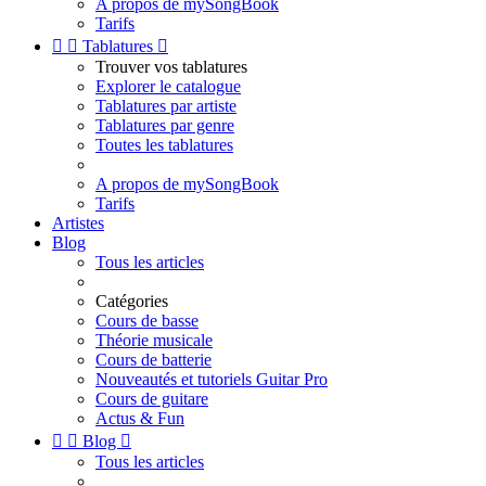
A propos de mySongBook
Tarifs


Tablatures

Trouver vos tablatures
Explorer le catalogue
Tablatures par artiste
Tablatures par genre
Toutes les tablatures
A propos de mySongBook
Tarifs
Artistes
Blog
Tous les articles
Catégories
Cours de basse
Théorie musicale
Cours de batterie
Nouveautés et tutoriels Guitar Pro
Cours de guitare
Actus & Fun


Blog

Tous les articles