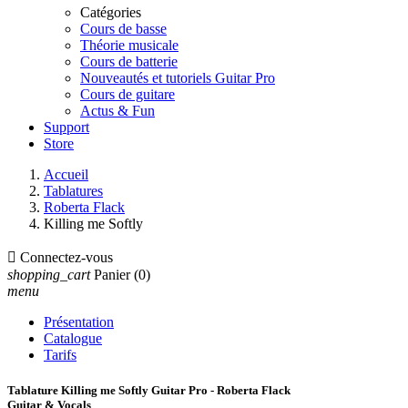
Catégories
Cours de basse
Théorie musicale
Cours de batterie
Nouveautés et tutoriels Guitar Pro
Cours de guitare
Actus & Fun
Support
Store
Accueil
Tablatures
Roberta Flack
Killing me Softly

Connectez-vous
shopping_cart
Panier
(0)
menu
Présentation
Catalogue
Tarifs
Tablature Killing me Softly Guitar Pro - Roberta Flack
Guitar & Vocals