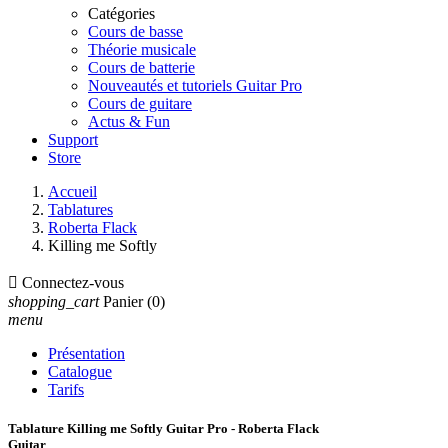
Catégories
Cours de basse
Théorie musicale
Cours de batterie
Nouveautés et tutoriels Guitar Pro
Cours de guitare
Actus & Fun
Support
Store
Accueil
Tablatures
Roberta Flack
Killing me Softly

Connectez-vous
shopping_cart
Panier
(0)
menu
Présentation
Catalogue
Tarifs
Tablature Killing me Softly Guitar Pro - Roberta Flack
Guitar