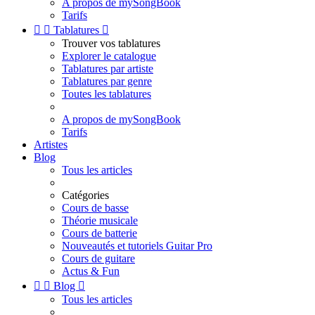
A propos de mySongBook
Tarifs


Tablatures

Trouver vos tablatures
Explorer le catalogue
Tablatures par artiste
Tablatures par genre
Toutes les tablatures
A propos de mySongBook
Tarifs
Artistes
Blog
Tous les articles
Catégories
Cours de basse
Théorie musicale
Cours de batterie
Nouveautés et tutoriels Guitar Pro
Cours de guitare
Actus & Fun


Blog

Tous les articles