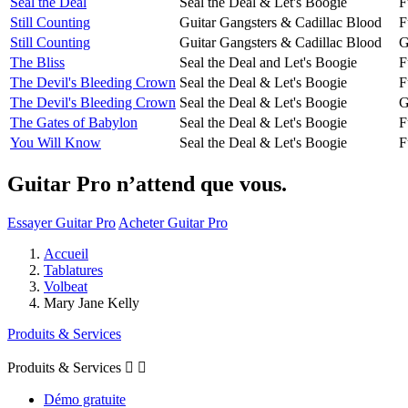
Seal the Deal
Seal the Deal & Let's Boogie
F
Still Counting
Guitar Gangsters & Cadillac Blood
F
Still Counting
Guitar Gangsters & Cadillac Blood
G
The Bliss
Seal the Deal and Let's Boogie
F
The Devil's Bleeding Crown
Seal the Deal & Let's Boogie
F
The Devil's Bleeding Crown
Seal the Deal & Let's Boogie
G
The Gates of Babylon
Seal the Deal & Let's Boogie
F
You Will Know
Seal the Deal & Let's Boogie
F
Guitar Pro n’attend que vous.
Essayer Guitar Pro
Acheter Guitar Pro
Accueil
Tablatures
Volbeat
Mary Jane Kelly
Produits & Services
Produits & Services


Démo gratuite