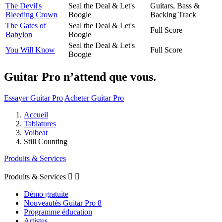
The Devil's
Seal the Deal & Let's
Guitars, Bass &
Bleeding Crown
Boogie
Backing Track
The Gates of
Seal the Deal & Let's
Full Score
Babylon
Boogie
Seal the Deal & Let's
You Will Know
Full Score
Boogie
Guitar Pro n’attend que vous.
Essayer Guitar Pro
Acheter Guitar Pro
Accueil
Tablatures
Volbeat
Still Counting
Produits & Services
Produits & Services


Démo gratuite
Nouveautés Guitar Pro 8
Programme éducation
Artistes