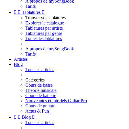
A propos de mySongBook
Tarifs


Tablatures

Trouver vos tablatures
Explorer le catalogue
Tablatures par artiste
Tablatures par genre
Toutes les tablatures
A propos de mySongBook
Tarifs
Artistes
Blog
Tous les articles
Catégories
Cours de basse
Théorie musicale
Cours de batterie
Nouveautés et tutoriels Guitar Pro
Cours de guitare
Actus & Fun


Blog

Tous les articles