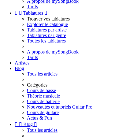
A propos de mySongBook
Tarifs


Tablatures

Trouver vos tablatures
Explorer le catalogue
Tablatures par artiste
Tablatures par genre
Toutes les tablatures
A propos de mySongBook
Tarifs
Artistes
Blog
Tous les articles
Catégories
Cours de basse
Théorie musicale
Cours de batterie
Nouveautés et tutoriels Guitar Pro
Cours de guitare
Actus & Fun


Blog

Tous les articles