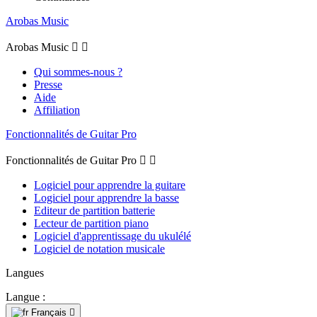
Arobas Music
Arobas Music


Qui sommes-nous ?
Presse
Aide
Affiliation
Fonctionnalités de Guitar Pro
Fonctionnalités de Guitar Pro


Logiciel pour apprendre la guitare
Logiciel pour apprendre la basse
Editeur de partition batterie
Lecteur de partition piano
Logiciel d'apprentissage du ukulélé
Logiciel de notation musicale
Langues
Langue :
Français
