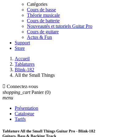
Catégories
Cours de basse
Théorie musicale
Cours de batterie
Nouveautés et tutoriels Guitar Pro
Cours de guitare
Actus & Fun
Support
Store
Accueil
Tablatures
Blink-182
All the Small Things

Connectez-vous
shopping_cart
Panier
(0)
menu
Présentation
Catalogue
Tarifs
Tablature All the Small Things Guitar Pro - Blink-182
Guitars, Bass & Backing Track