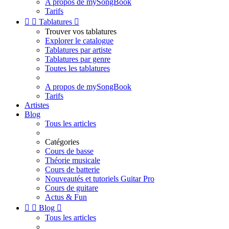
A propos de mySongBook
Tarifs


Tablatures

Trouver vos tablatures
Explorer le catalogue
Tablatures par artiste
Tablatures par genre
Toutes les tablatures
A propos de mySongBook
Tarifs
Artistes
Blog
Tous les articles
Catégories
Cours de basse
Théorie musicale
Cours de batterie
Nouveautés et tutoriels Guitar Pro
Cours de guitare
Actus & Fun


Blog

Tous les articles