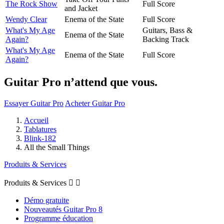
The Rock Show
Full Score
and Jacket
Wendy Clear
Enema of the State
Full Score
What's My Age
Guitars, Bass &
Enema of the State
Again?
Backing Track
What's My Age
Enema of the State
Full Score
Again?
Guitar Pro n’attend que vous.
Essayer Guitar Pro
Acheter Guitar Pro
Accueil
Tablatures
Blink-182
All the Small Things
Produits & Services
Produits & Services


Démo gratuite
Nouveautés Guitar Pro 8
Programme éducation