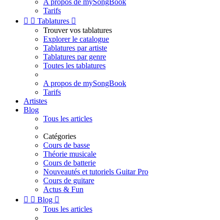
A propos de mySongBook
Tarifs


Tablatures

Trouver vos tablatures
Explorer le catalogue
Tablatures par artiste
Tablatures par genre
Toutes les tablatures
A propos de mySongBook
Tarifs
Artistes
Blog
Tous les articles
Catégories
Cours de basse
Théorie musicale
Cours de batterie
Nouveautés et tutoriels Guitar Pro
Cours de guitare
Actus & Fun


Blog

Tous les articles