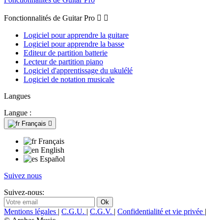
Fonctionnalités de Guitar Pro


Logiciel pour apprendre la guitare
Logiciel pour apprendre la basse
Editeur de partition batterie
Lecteur de partition piano
Logiciel d'apprentissage du ukulélé
Logiciel de notation musicale
Langues
Langue :
Français

Français
English
Español
Suivez nous
Suivez-nous:
Mentions légales
|
C.G.U.
|
C.G.V.
|
Confidentialité et vie privée
|