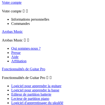
Votre compte
Votre compte


Informations personnelles
Commandes
Arobas Music
Arobas Music


Qui sommes-nous ?
Presse
Aide
Affiliation
Fonctionnalités de Guitar Pro
Fonctionnalités de Guitar Pro


Logiciel pour apprendre la guitare
Logiciel pour apprendre la basse
Editeur de partition batterie
Lecteur de partition piano
Logiciel d'apprentissage du ukulélé