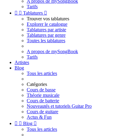
A propos de mySongBook
Tarifs


Tablatures

Trouver vos tablatures
Explorer le catalogue
Tablatures par artiste
Tablatures par genre
Toutes les tablatures
A propos de mySongBook
Tarifs
Artistes
Blog
Tous les articles
Catégories
Cours de basse
Théorie musicale
Cours de batterie
Nouveautés et tutoriels Guitar Pro
Cours de guitare
Actus & Fun


Blog

Tous les articles