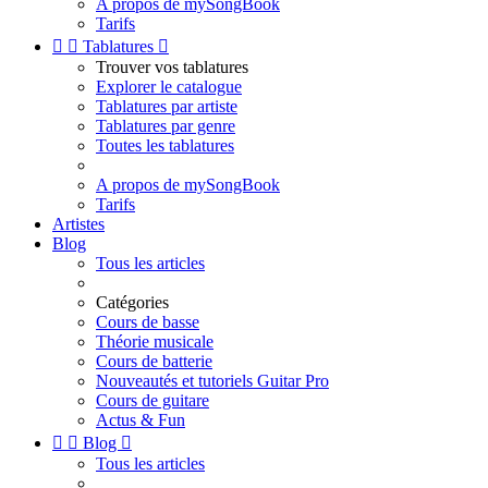
A propos de mySongBook
Tarifs


Tablatures

Trouver vos tablatures
Explorer le catalogue
Tablatures par artiste
Tablatures par genre
Toutes les tablatures
A propos de mySongBook
Tarifs
Artistes
Blog
Tous les articles
Catégories
Cours de basse
Théorie musicale
Cours de batterie
Nouveautés et tutoriels Guitar Pro
Cours de guitare
Actus & Fun


Blog

Tous les articles