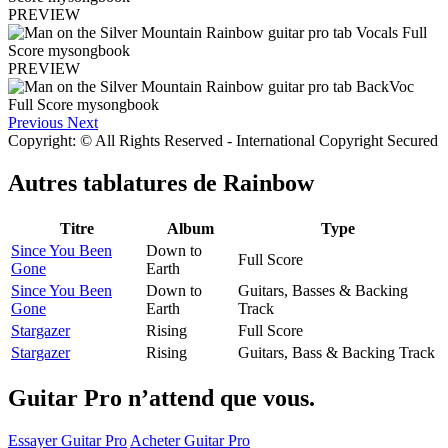
PREVIEW
PREVIEW
Previous
Next
Copyright: © All Rights Reserved - International Copyright Secured
Autres tablatures de
Rainbow
Titre
Album
Type
Since You Been
Down to
Full Score
Gone
Earth
Since You Been
Down to
Guitars, Basses & Backing
Gone
Earth
Track
Stargazer
Rising
Full Score
Stargazer
Rising
Guitars, Bass & Backing Track
Guitar Pro n’attend que vous.
Essayer Guitar Pro
Acheter Guitar Pro