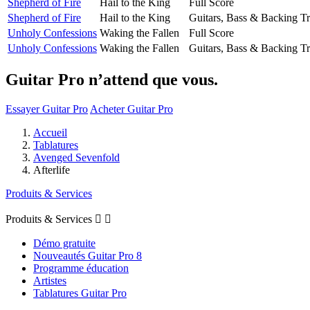
Shepherd of Fire
Hail to the King
Full Score
Shepherd of Fire
Hail to the King
Guitars, Bass & Backing T
Unholy Confessions
Waking the Fallen
Full Score
Unholy Confessions
Waking the Fallen
Guitars, Bass & Backing T
Guitar Pro n’attend que vous.
Essayer Guitar Pro
Acheter Guitar Pro
Accueil
Tablatures
Avenged Sevenfold
Afterlife
Produits & Services
Produits & Services


Démo gratuite
Nouveautés Guitar Pro 8
Programme éducation
Artistes
Tablatures Guitar Pro