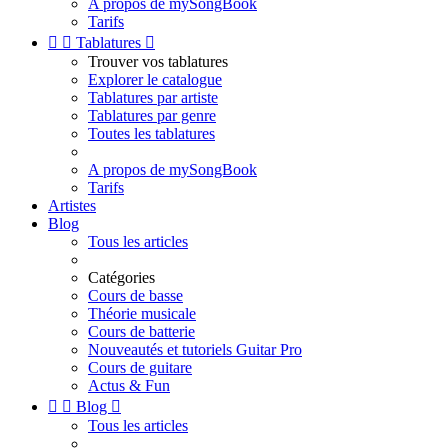
A propos de mySongBook
Tarifs


Tablatures

Trouver vos tablatures
Explorer le catalogue
Tablatures par artiste
Tablatures par genre
Toutes les tablatures
A propos de mySongBook
Tarifs
Artistes
Blog
Tous les articles
Catégories
Cours de basse
Théorie musicale
Cours de batterie
Nouveautés et tutoriels Guitar Pro
Cours de guitare
Actus & Fun


Blog

Tous les articles