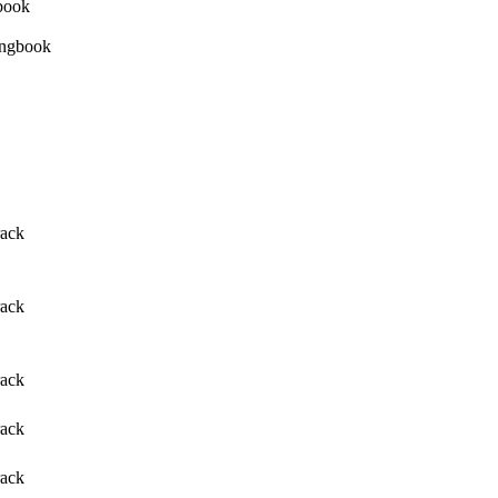
rack
rack
rack
rack
rack