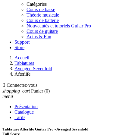
Catégories
Cours de basse
Théorie musicale
Cours de batterie
Nouveautés et tutoriels Guitar Pro
Cours de guitare
Actus & Fun
Support
Store
Accueil
Tablatures
Avenged Sevenfold
Afterlife

Connectez-vous
shopping_cart
Panier
(0)
menu
Présentation
Catalogue
Tarifs
Tablature Afterlife Guitar Pro - Avenged Sevenfold
Full Score