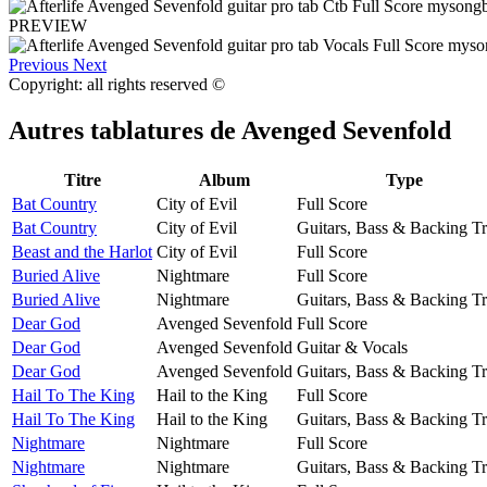
PREVIEW
Previous
Next
Copyright: all rights reserved ©
Autres tablatures de
Avenged Sevenfold
Titre
Album
Type
Bat Country
City of Evil
Full Score
Bat Country
City of Evil
Guitars, Bass & Backing T
Beast and the Harlot
City of Evil
Full Score
Buried Alive
Nightmare
Full Score
Buried Alive
Nightmare
Guitars, Bass & Backing T
Dear God
Avenged Sevenfold
Full Score
Dear God
Avenged Sevenfold
Guitar & Vocals
Dear God
Avenged Sevenfold
Guitars, Bass & Backing T
Hail To The King
Hail to the King
Full Score
Hail To The King
Hail to the King
Guitars, Bass & Backing T
Nightmare
Nightmare
Full Score
Nightmare
Nightmare
Guitars, Bass & Backing T