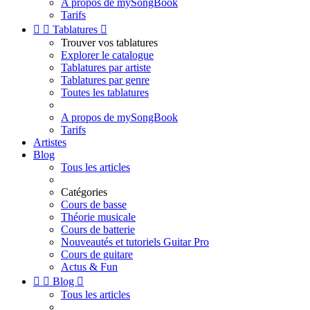
A propos de mySongBook
Tarifs


Tablatures

Trouver vos tablatures
Explorer le catalogue
Tablatures par artiste
Tablatures par genre
Toutes les tablatures
A propos de mySongBook
Tarifs
Artistes
Blog
Tous les articles
Catégories
Cours de basse
Théorie musicale
Cours de batterie
Nouveautés et tutoriels Guitar Pro
Cours de guitare
Actus & Fun


Blog

Tous les articles