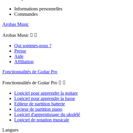
Informations personnelles
Commandes
Arobas Music
Arobas Music


Qui sommes-nous ?
Presse
Aide
Affiliation
Fonctionnalités de Guitar Pro
Fonctionnalités de Guitar Pro


Logiciel pour apprendre la guitare
Logiciel pour apprendre la basse
Editeur de partition batterie
Lecteur de partition piano
Logiciel d'apprentissage du ukulélé
Logiciel de notation musicale
Langues