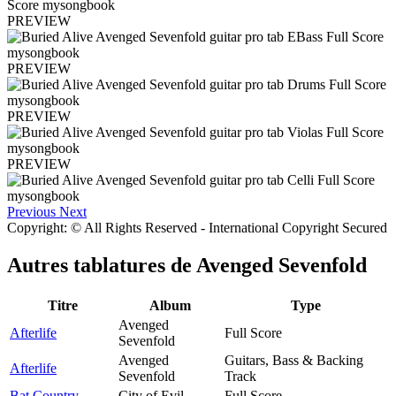
PREVIEW
PREVIEW
PREVIEW
PREVIEW
Previous
Next
Copyright: © All Rights Reserved - International Copyright Secured
Autres tablatures de
Avenged Sevenfold
Titre
Album
Type
Avenged
Afterlife
Full Score
Sevenfold
Avenged
Guitars, Bass & Backing
Afterlife
Sevenfold
Track
Bat Country
City of Evil
Full Score