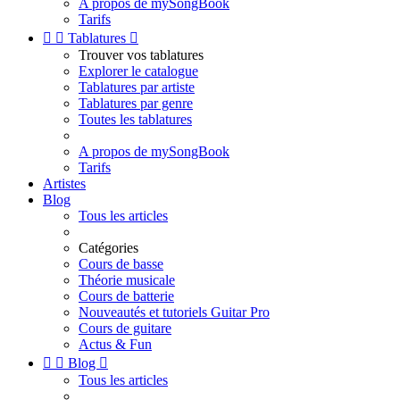
A propos de mySongBook
Tarifs


Tablatures

Trouver vos tablatures
Explorer le catalogue
Tablatures par artiste
Tablatures par genre
Toutes les tablatures
A propos de mySongBook
Tarifs
Artistes
Blog
Tous les articles
Catégories
Cours de basse
Théorie musicale
Cours de batterie
Nouveautés et tutoriels Guitar Pro
Cours de guitare
Actus & Fun


Blog

Tous les articles