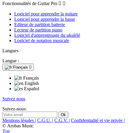
Fonctionnalités de Guitar Pro


Logiciel pour apprendre la guitare
Logiciel pour apprendre la basse
Editeur de partition batterie
Lecteur de partition piano
Logiciel d'apprentissage du ukulélé
Logiciel de notation musicale
Langues
Langue :
Français

Français
English
Español
Suivez nous
Suivez-nous:
Mentions légales
|
C.G.U.
|
C.G.V.
|
Confidentialité et vie privée
|
© Arobas Music
Top