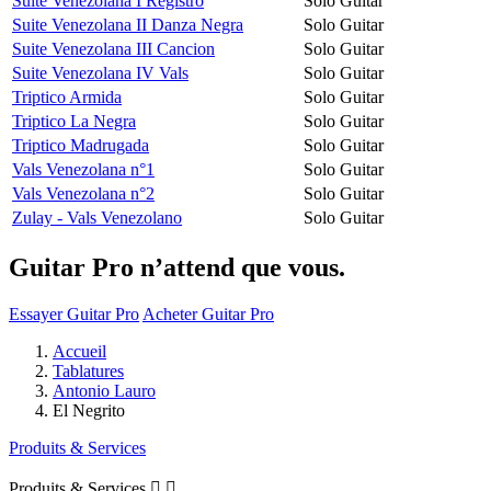
Suite Venezolana I Registro
Solo Guitar
Suite Venezolana II Danza Negra
Solo Guitar
Suite Venezolana III Cancion
Solo Guitar
Suite Venezolana IV Vals
Solo Guitar
Triptico Armida
Solo Guitar
Triptico La Negra
Solo Guitar
Triptico Madrugada
Solo Guitar
Vals Venezolana n°1
Solo Guitar
Vals Venezolana n°2
Solo Guitar
Zulay - Vals Venezolano
Solo Guitar
Guitar Pro n’attend que vous.
Essayer Guitar Pro
Acheter Guitar Pro
Accueil
Tablatures
Antonio Lauro
El Negrito
Produits & Services
Produits & Services

