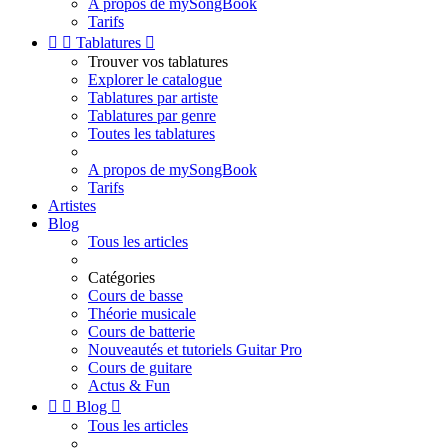
A propos de mySongBook
Tarifs


Tablatures

Trouver vos tablatures
Explorer le catalogue
Tablatures par artiste
Tablatures par genre
Toutes les tablatures
A propos de mySongBook
Tarifs
Artistes
Blog
Tous les articles
Catégories
Cours de basse
Théorie musicale
Cours de batterie
Nouveautés et tutoriels Guitar Pro
Cours de guitare
Actus & Fun


Blog

Tous les articles