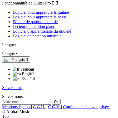
Fonctionnalités de Guitar Pro


Logiciel pour apprendre la guitare
Logiciel pour apprendre la basse
Editeur de partition batterie
Lecteur de partition piano
Logiciel d'apprentissage du ukulélé
Logiciel de notation musicale
Langues
Langue :
Français

Français
English
Español
Suivez nous
Suivez-nous:
Mentions légales
|
C.G.U.
|
C.G.V.
|
Confidentialité et vie privée
|
© Arobas Music
Top