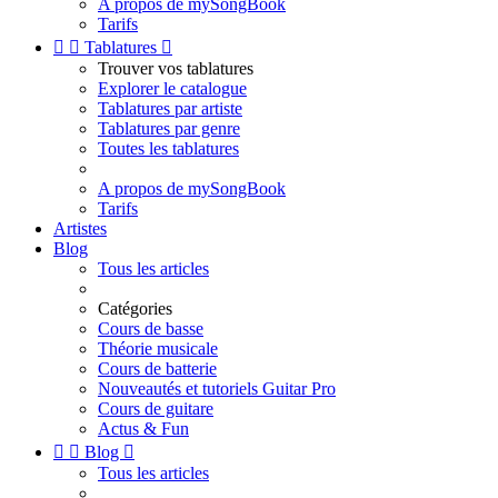
A propos de mySongBook
Tarifs


Tablatures

Trouver vos tablatures
Explorer le catalogue
Tablatures par artiste
Tablatures par genre
Toutes les tablatures
A propos de mySongBook
Tarifs
Artistes
Blog
Tous les articles
Catégories
Cours de basse
Théorie musicale
Cours de batterie
Nouveautés et tutoriels Guitar Pro
Cours de guitare
Actus & Fun


Blog

Tous les articles