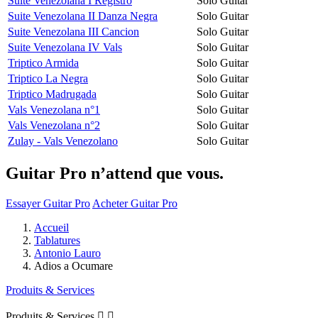
Suite Venezolana I Registro
Solo Guitar
Suite Venezolana II Danza Negra
Solo Guitar
Suite Venezolana III Cancion
Solo Guitar
Suite Venezolana IV Vals
Solo Guitar
Triptico Armida
Solo Guitar
Triptico La Negra
Solo Guitar
Triptico Madrugada
Solo Guitar
Vals Venezolana n°1
Solo Guitar
Vals Venezolana n°2
Solo Guitar
Zulay - Vals Venezolano
Solo Guitar
Guitar Pro n’attend que vous.
Essayer Guitar Pro
Acheter Guitar Pro
Accueil
Tablatures
Antonio Lauro
Adios a Ocumare
Produits & Services
Produits & Services

