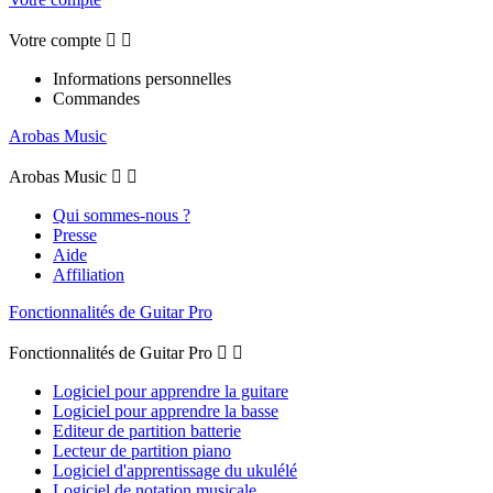
Votre compte


Informations personnelles
Commandes
Arobas Music
Arobas Music


Qui sommes-nous ?
Presse
Aide
Affiliation
Fonctionnalités de Guitar Pro
Fonctionnalités de Guitar Pro


Logiciel pour apprendre la guitare
Logiciel pour apprendre la basse
Editeur de partition batterie
Lecteur de partition piano
Logiciel d'apprentissage du ukulélé
Logiciel de notation musicale