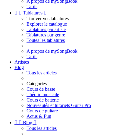
A propos de mySongBook
Tarifs


Tablatures

Trouver vos tablatures
Explorer le catalogue
Tablatures par artiste
Tablatures par genre
Toutes les tablatures
A propos de mySongBook
Tarifs
Artistes
Blog
Tous les articles
Catégories
Cours de basse
Théorie musicale
Cours de batterie
Nouveautés et tutoriels Guitar Pro
Cours de guitare
Actus & Fun


Blog

Tous les articles