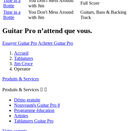
Time in a
You Don't Mess Around
Full Score
Bottle
with Jim
Time in a
You Don't Mess Around
Guitars, Bass & Backing
Bottle
with Jim
Track
Guitar Pro n’attend que vous.
Essayer Guitar Pro
Acheter Guitar Pro
Accueil
Tablatures
Jim Croce
Operator
Produits & Services
Produits & Services


Démo gratuite
Nouveautés Guitar Pro 8
Programme éducation
Artistes
Tablatures Guitar Pro
Votre compte