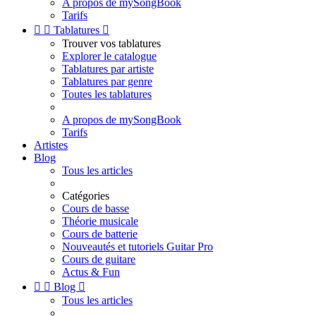
A propos de mySongBook
Tarifs


Tablatures

Trouver vos tablatures
Explorer le catalogue
Tablatures par artiste
Tablatures par genre
Toutes les tablatures
A propos de mySongBook
Tarifs
Artistes
Blog
Tous les articles
Catégories
Cours de basse
Théorie musicale
Cours de batterie
Nouveautés et tutoriels Guitar Pro
Cours de guitare
Actus & Fun


Blog

Tous les articles