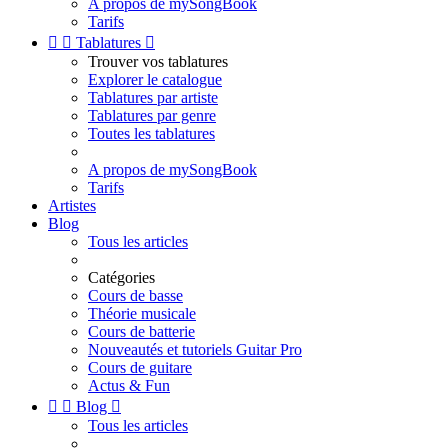
A propos de mySongBook
Tarifs


Tablatures

Trouver vos tablatures
Explorer le catalogue
Tablatures par artiste
Tablatures par genre
Toutes les tablatures
A propos de mySongBook
Tarifs
Artistes
Blog
Tous les articles
Catégories
Cours de basse
Théorie musicale
Cours de batterie
Nouveautés et tutoriels Guitar Pro
Cours de guitare
Actus & Fun


Blog

Tous les articles