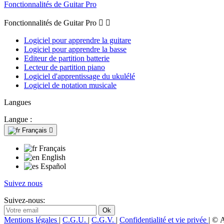
Fonctionnalités de Guitar Pro
Fonctionnalités de Guitar Pro


Logiciel pour apprendre la guitare
Logiciel pour apprendre la basse
Editeur de partition batterie
Lecteur de partition piano
Logiciel d'apprentissage du ukulélé
Logiciel de notation musicale
Langues
Langue :
Français

Français
English
Español
Suivez nous
Suivez-nous:
Mentions légales
|
C.G.U.
|
C.G.V.
|
Confidentialité et vie privée
| © 