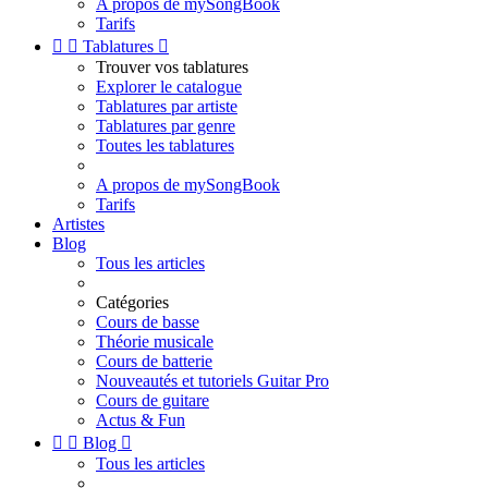
A propos de mySongBook
Tarifs


Tablatures

Trouver vos tablatures
Explorer le catalogue
Tablatures par artiste
Tablatures par genre
Toutes les tablatures
A propos de mySongBook
Tarifs
Artistes
Blog
Tous les articles
Catégories
Cours de basse
Théorie musicale
Cours de batterie
Nouveautés et tutoriels Guitar Pro
Cours de guitare
Actus & Fun


Blog

Tous les articles