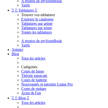
A propos de mySongBook
Tarifs


Tablatures

Trouver vos tablatures
Explorer le catalogue
Tablatures par artiste
Tablatures par genre
Toutes les tablatures
A propos de mySongBook
Tarifs
Artistes
Blog
Tous les articles
Catégories
Cours de basse
Théorie musicale
Cours de batterie
Nouveautés et tutoriels Guitar Pro
Cours de guitare
Actus & Fun


Blog

Tous les articles