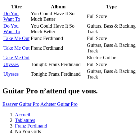
Titre
Album
Type
Do You
You Could Have It So
Full Score
Want To
Much Better
Do You
You Could Have It So
Guitars, Bass & Backing
Want To
Much Better
Track
Take Me Out
Franz Ferdinand
Full Score
Guitars, Bass & Backing
Take Me Out
Franz Ferdinand
Track
Take Me Out
Electric Guitars
Ulysses
Tonight: Franz Ferdinand
Full Score
Guitars, Bass & Backing
Ulysses
Tonight: Franz Ferdinand
Track
Guitar Pro n’attend que vous.
Essayer Guitar Pro
Acheter Guitar Pro
Accueil
Tablatures
Franz Ferdinand
No You Girls