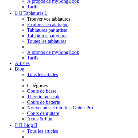
A propos de mySongBook
Tarifs


Tablatures

Trouver vos tablatures
Explorer le catalogue
Tablatures par artiste
Tablatures par genre
Toutes les tablatures
A propos de mySongBook
Tarifs
Artistes
Blog
Tous les articles
Catégories
Cours de basse
Théorie musicale
Cours de batterie
Nouveautés et tutoriels Guitar Pro
Cours de guitare
Actus & Fun


Blog

Tous les articles