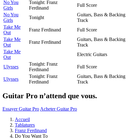
No You
Tonight: Franz
Full Score
Girls
Ferdinand
No You
Guitars, Bass & Backing
Tonight
Girls
Track
Take Me
Franz Ferdinand
Full Score
Out
Take Me
Guitars, Bass & Backing
Franz Ferdinand
Out
Track
Take Me
Electric Guitars
Out
Tonight: Franz
Ulysses
Full Score
Ferdinand
Tonight: Franz
Guitars, Bass & Backing
Ulysses
Ferdinand
Track
Guitar Pro n’attend que vous.
Essayer Guitar Pro
Acheter Guitar Pro
Accueil
Tablatures
Franz Ferdinand
Do You Want To