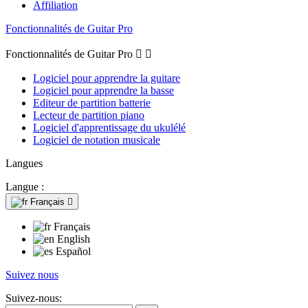
Affiliation
Fonctionnalités de Guitar Pro
Fonctionnalités de Guitar Pro


Logiciel pour apprendre la guitare
Logiciel pour apprendre la basse
Editeur de partition batterie
Lecteur de partition piano
Logiciel d'apprentissage du ukulélé
Logiciel de notation musicale
Langues
Langue :
Français

Français
English
Español
Suivez nous
Suivez-nous: