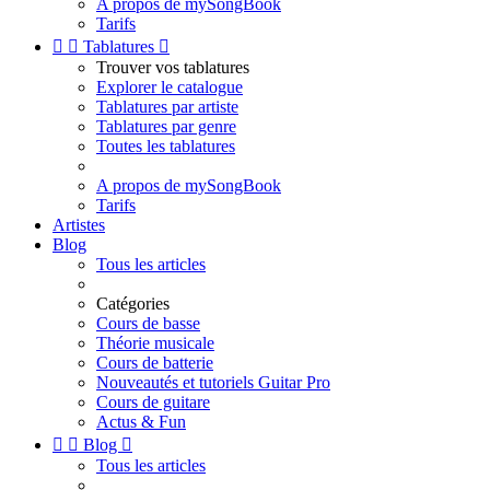
A propos de mySongBook
Tarifs


Tablatures

Trouver vos tablatures
Explorer le catalogue
Tablatures par artiste
Tablatures par genre
Toutes les tablatures
A propos de mySongBook
Tarifs
Artistes
Blog
Tous les articles
Catégories
Cours de basse
Théorie musicale
Cours de batterie
Nouveautés et tutoriels Guitar Pro
Cours de guitare
Actus & Fun


Blog

Tous les articles