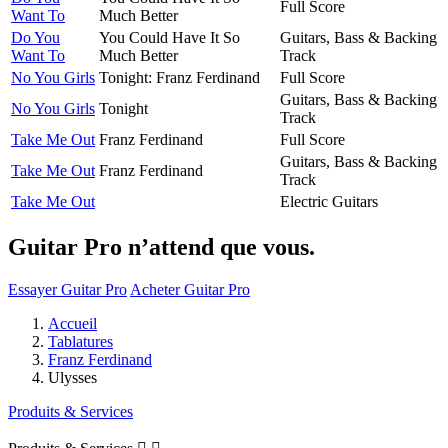
Full Score
Want To
Much Better
Do You
You Could Have It So
Guitars, Bass & Backing
Want To
Much Better
Track
No You Girls
Tonight: Franz Ferdinand
Full Score
Guitars, Bass & Backing
No You Girls
Tonight
Track
Take Me Out
Franz Ferdinand
Full Score
Guitars, Bass & Backing
Take Me Out
Franz Ferdinand
Track
Take Me Out
Electric Guitars
Guitar Pro n’attend que vous.
Essayer Guitar Pro
Acheter Guitar Pro
Accueil
Tablatures
Franz Ferdinand
Ulysses
Produits & Services