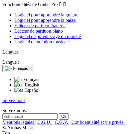
Fonctionnalités de Guitar Pro


Logiciel pour apprendre la guitare
Logiciel pour apprendre la basse
Editeur de partition batterie
Lecteur de partition piano
Logiciel d'apprentissage du ukulélé
Logiciel de notation musicale
Langues
Langue :
Français

Français
English
Español
Suivez nous
Suivez-nous:
Mentions légales
|
C.G.U.
|
C.G.V.
|
Confidentialité et vie privée
|
© Arobas Music
Top