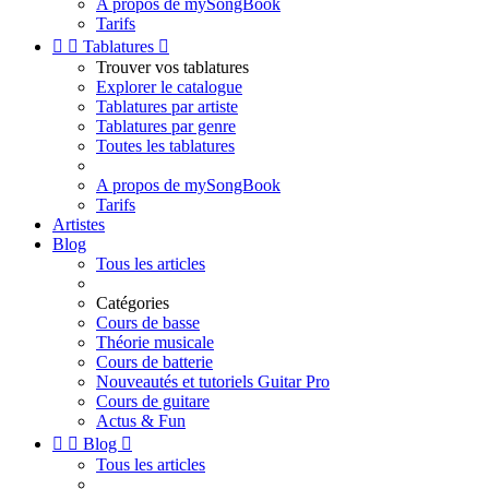
A propos de mySongBook
Tarifs


Tablatures

Trouver vos tablatures
Explorer le catalogue
Tablatures par artiste
Tablatures par genre
Toutes les tablatures
A propos de mySongBook
Tarifs
Artistes
Blog
Tous les articles
Catégories
Cours de basse
Théorie musicale
Cours de batterie
Nouveautés et tutoriels Guitar Pro
Cours de guitare
Actus & Fun


Blog

Tous les articles