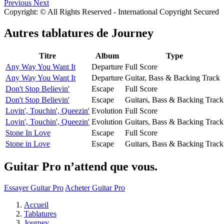
Previous
Next
Copyright: © All Rights Reserved - International Copyright Secured
Autres tablatures de
Journey
Titre
Album
Type
Any Way You Want It
Departure
Full Score
Any Way You Want It
Departure
Guitar, Bass & Backing Track
Don't Stop Believin'
Escape
Full Score
Don't Stop Believin'
Escape
Guitars, Bass & Backing Track
Lovin', Touchin', Queezin'
Evolution
Full Score
Lovin', Touchin', Queezin'
Evolution
Guitars, Bass & Backing Track
Stone In Love
Escape
Full Score
Stone in Love
Escape
Guitars, Bass & Backing Track
Guitar Pro n’attend que vous.
Essayer Guitar Pro
Acheter Guitar Pro
Accueil
Tablatures
Journey