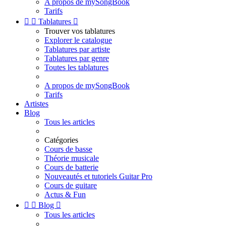
A propos de mySongBook
Tarifs


Tablatures

Trouver vos tablatures
Explorer le catalogue
Tablatures par artiste
Tablatures par genre
Toutes les tablatures
A propos de mySongBook
Tarifs
Artistes
Blog
Tous les articles
Catégories
Cours de basse
Théorie musicale
Cours de batterie
Nouveautés et tutoriels Guitar Pro
Cours de guitare
Actus & Fun


Blog

Tous les articles