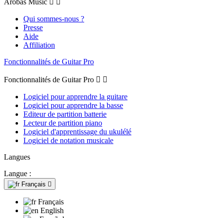
Arobas Music


Qui sommes-nous ?
Presse
Aide
Affiliation
Fonctionnalités de Guitar Pro
Fonctionnalités de Guitar Pro


Logiciel pour apprendre la guitare
Logiciel pour apprendre la basse
Editeur de partition batterie
Lecteur de partition piano
Logiciel d'apprentissage du ukulélé
Logiciel de notation musicale
Langues
Langue :
Français

Français
English