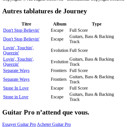
Autres tablatures de
Journey
Titre
Album
Type
Don't Stop Believin'
Escape
Full Score
Guitars, Bass & Backing
Don't Stop Believin'
Escape
Track
Lovin', Touchin',
Evolution
Full Score
Queezin'
Lovin', Touchin',
Guitars, Bass & Backing
Evolution
Queezin'
Track
Separate Ways
Frontiers
Full Score
Guitars, Bass & Backing
Separate Ways
Frontiers
Track
Stone In Love
Escape
Full Score
Guitars, Bass & Backing
Stone in Love
Escape
Track
Guitar Pro n’attend que vous.
Essayer Guitar Pro
Acheter Guitar Pro