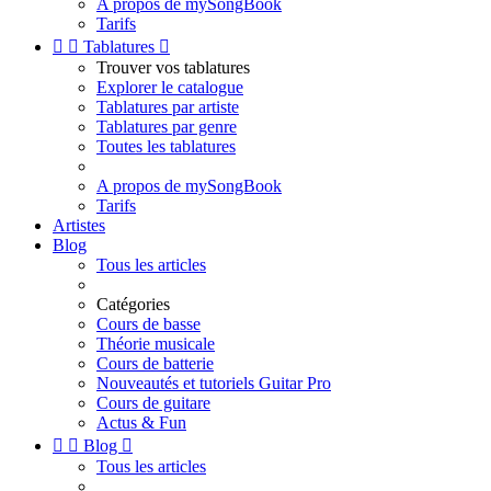
A propos de mySongBook
Tarifs


Tablatures

Trouver vos tablatures
Explorer le catalogue
Tablatures par artiste
Tablatures par genre
Toutes les tablatures
A propos de mySongBook
Tarifs
Artistes
Blog
Tous les articles
Catégories
Cours de basse
Théorie musicale
Cours de batterie
Nouveautés et tutoriels Guitar Pro
Cours de guitare
Actus & Fun


Blog

Tous les articles