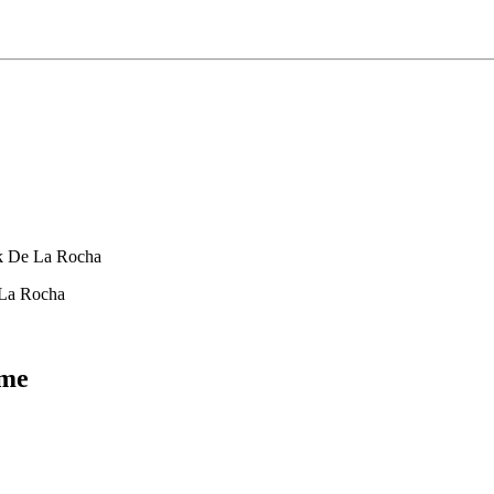
k De La Rocha
 La Rocha
ame