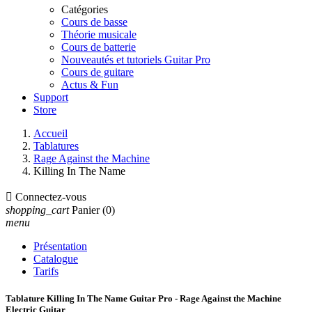
Catégories
Cours de basse
Théorie musicale
Cours de batterie
Nouveautés et tutoriels Guitar Pro
Cours de guitare
Actus & Fun
Support
Store
Accueil
Tablatures
Rage Against the Machine
Killing In The Name

Connectez-vous
shopping_cart
Panier
(0)
menu
Présentation
Catalogue
Tarifs
Tablature Killing In The Name Guitar Pro - Rage Against the Machine
Electric Guitar