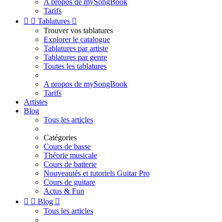
A propos de mySongBook
Tarifs


Tablatures

Trouver vos tablatures
Explorer le catalogue
Tablatures par artiste
Tablatures par genre
Toutes les tablatures
A propos de mySongBook
Tarifs
Artistes
Blog
Tous les articles
Catégories
Cours de basse
Théorie musicale
Cours de batterie
Nouveautés et tutoriels Guitar Pro
Cours de guitare
Actus & Fun


Blog

Tous les articles