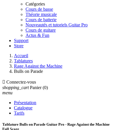
Catégories
Cours de basse
Théorie musicale
Cours de batterie
Nouveautés et tutoriels Guitar Pro
Cours de guitare
Actus & Fun
Support
Store
Accueil
Tablatures
Rage Against the Machine
Bulls on Parade

Connectez-vous
shopping_cart
Panier
(0)
menu
Présentation
Catalogue
Tarifs
Tablature Bulls on Parade Guitar Pro - Rage Against the Machine
Full Score