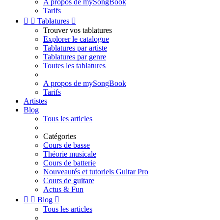
A propos de mySongBook
Tarifs


Tablatures

Trouver vos tablatures
Explorer le catalogue
Tablatures par artiste
Tablatures par genre
Toutes les tablatures
A propos de mySongBook
Tarifs
Artistes
Blog
Tous les articles
Catégories
Cours de basse
Théorie musicale
Cours de batterie
Nouveautés et tutoriels Guitar Pro
Cours de guitare
Actus & Fun


Blog

Tous les articles