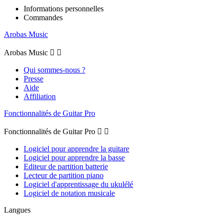
Informations personnelles
Commandes
Arobas Music
Arobas Music


Qui sommes-nous ?
Presse
Aide
Affiliation
Fonctionnalités de Guitar Pro
Fonctionnalités de Guitar Pro


Logiciel pour apprendre la guitare
Logiciel pour apprendre la basse
Editeur de partition batterie
Lecteur de partition piano
Logiciel d'apprentissage du ukulélé
Logiciel de notation musicale
Langues