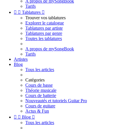
A propos de mySongBook
Tarifs


Tablatures

Trouver vos tablatures
Explorer le catalogue
Tablatures par artiste
Tablatures par genre
Toutes les tablatures
A propos de mySongBook
Tarifs
Artistes
Blog
Tous les articles
Catégories
Cours de basse
Théorie musicale
Cours de batterie
Nouveautés et tutoriels Guitar Pro
Cours de guitare
Actus & Fun


Blog

Tous les articles