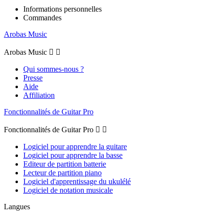
Informations personnelles
Commandes
Arobas Music
Arobas Music


Qui sommes-nous ?
Presse
Aide
Affiliation
Fonctionnalités de Guitar Pro
Fonctionnalités de Guitar Pro


Logiciel pour apprendre la guitare
Logiciel pour apprendre la basse
Editeur de partition batterie
Lecteur de partition piano
Logiciel d'apprentissage du ukulélé
Logiciel de notation musicale
Langues