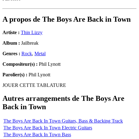
A propos de
The Boys Are Back in Town
Artiste :
Thin Lizzy
Album :
Jailbreak
Genres :
Rock
,
Metal
Compositeur(s) :
Phil Lynott
Parolier(s) :
Phil Lynott
JOUER CETTE TABLATURE
Autres arrangements de
The Boys Are
Back in Town
The Boys Are Back In Town Guitars, Bass & Backing Track
The Boys Are Back In Town Electric Guitars
The Boys Are Back In Town Bass