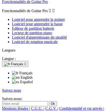
Fonctionnalités de Guitar Pro
Fonctionnalités de Guitar Pro


Logiciel pour apprendre la guitare
Logiciel pour apprendre la basse
Editeur de partition batterie
Lecteur de partition piano
Logiciel d'apprentissage du ukulélé
Logiciel de notation musicale
Langues
Langue :
Français

Français
English
Español
Suivez nous
Suivez-nous:
Mentions légales
|
C.G.U.
|
C.G.V.
|
Confidentialité et vie privée
|