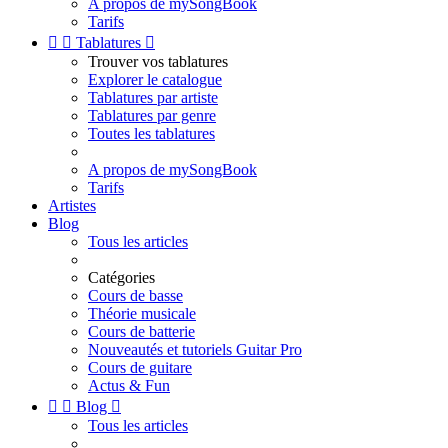
A propos de mySongBook
Tarifs


Tablatures

Trouver vos tablatures
Explorer le catalogue
Tablatures par artiste
Tablatures par genre
Toutes les tablatures
A propos de mySongBook
Tarifs
Artistes
Blog
Tous les articles
Catégories
Cours de basse
Théorie musicale
Cours de batterie
Nouveautés et tutoriels Guitar Pro
Cours de guitare
Actus & Fun


Blog

Tous les articles