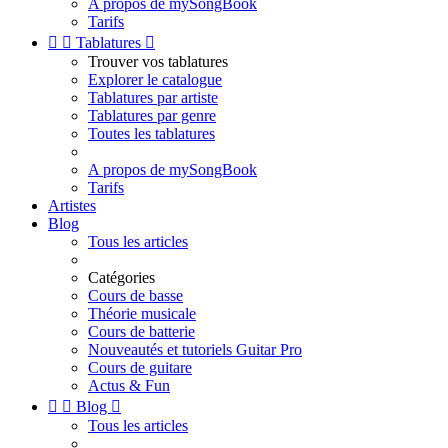
A propos de mySongBook
Tarifs


Tablatures

Trouver vos tablatures
Explorer le catalogue
Tablatures par artiste
Tablatures par genre
Toutes les tablatures
A propos de mySongBook
Tarifs
Artistes
Blog
Tous les articles
Catégories
Cours de basse
Théorie musicale
Cours de batterie
Nouveautés et tutoriels Guitar Pro
Cours de guitare
Actus & Fun


Blog

Tous les articles