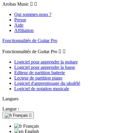
Arobas Music


Qui sommes-nous ?
Presse
Aide
Affiliation
Fonctionnalités de Guitar Pro
Fonctionnalités de Guitar Pro


Logiciel pour apprendre la guitare
Logiciel pour apprendre la basse
Editeur de partition batterie
Lecteur de partition piano
Logiciel d'apprentissage du ukulélé
Logiciel de notation musicale
Langues
Langue :
Français

Français
English