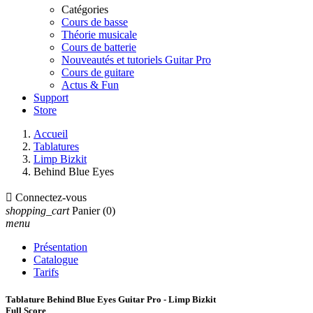
Catégories
Cours de basse
Théorie musicale
Cours de batterie
Nouveautés et tutoriels Guitar Pro
Cours de guitare
Actus & Fun
Support
Store
Accueil
Tablatures
Limp Bizkit
Behind Blue Eyes

Connectez-vous
shopping_cart
Panier
(0)
menu
Présentation
Catalogue
Tarifs
Tablature Behind Blue Eyes Guitar Pro - Limp Bizkit
Full Score