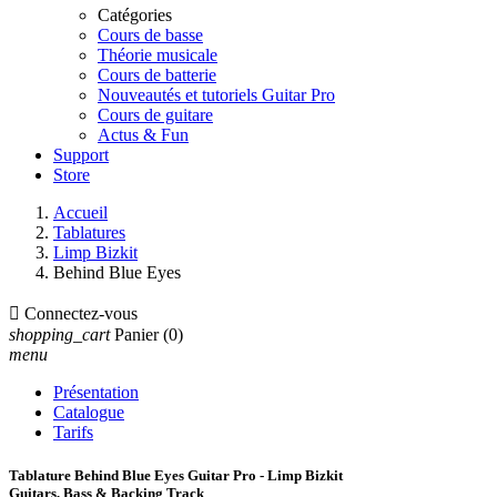
Catégories
Cours de basse
Théorie musicale
Cours de batterie
Nouveautés et tutoriels Guitar Pro
Cours de guitare
Actus & Fun
Support
Store
Accueil
Tablatures
Limp Bizkit
Behind Blue Eyes

Connectez-vous
shopping_cart
Panier
(0)
menu
Présentation
Catalogue
Tarifs
Tablature Behind Blue Eyes Guitar Pro - Limp Bizkit
Guitars, Bass & Backing Track