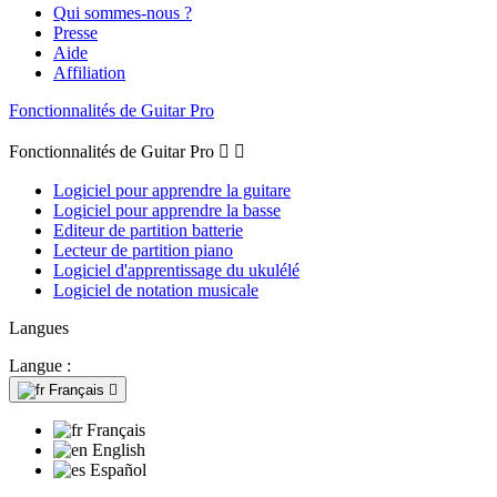
Qui sommes-nous ?
Presse
Aide
Affiliation
Fonctionnalités de Guitar Pro
Fonctionnalités de Guitar Pro


Logiciel pour apprendre la guitare
Logiciel pour apprendre la basse
Editeur de partition batterie
Lecteur de partition piano
Logiciel d'apprentissage du ukulélé
Logiciel de notation musicale
Langues
Langue :
Français

Français
English
Español