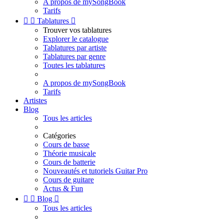
A propos de mySongBook
Tarifs


Tablatures

Trouver vos tablatures
Explorer le catalogue
Tablatures par artiste
Tablatures par genre
Toutes les tablatures
A propos de mySongBook
Tarifs
Artistes
Blog
Tous les articles
Catégories
Cours de basse
Théorie musicale
Cours de batterie
Nouveautés et tutoriels Guitar Pro
Cours de guitare
Actus & Fun


Blog

Tous les articles