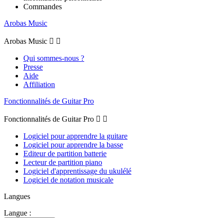
Commandes
Arobas Music
Arobas Music


Qui sommes-nous ?
Presse
Aide
Affiliation
Fonctionnalités de Guitar Pro
Fonctionnalités de Guitar Pro


Logiciel pour apprendre la guitare
Logiciel pour apprendre la basse
Editeur de partition batterie
Lecteur de partition piano
Logiciel d'apprentissage du ukulélé
Logiciel de notation musicale
Langues
Langue :