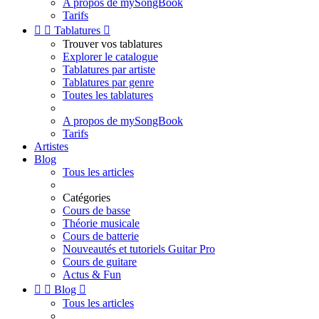
A propos de mySongBook
Tarifs


Tablatures

Trouver vos tablatures
Explorer le catalogue
Tablatures par artiste
Tablatures par genre
Toutes les tablatures
A propos de mySongBook
Tarifs
Artistes
Blog
Tous les articles
Catégories
Cours de basse
Théorie musicale
Cours de batterie
Nouveautés et tutoriels Guitar Pro
Cours de guitare
Actus & Fun


Blog

Tous les articles