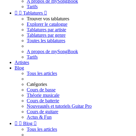
A propos de mySongBook
Tarifs


Tablatures

Trouver vos tablatures
Explorer le catalogue
Tablatures par artiste
Tablatures par genre
Toutes les tablatures
A propos de mySongBook
Tarifs
Artistes
Blog
Tous les articles
Catégories
Cours de basse
Théorie musicale
Cours de batterie
Nouveautés et tutoriels Guitar Pro
Cours de guitare
Actus & Fun


Blog

Tous les articles