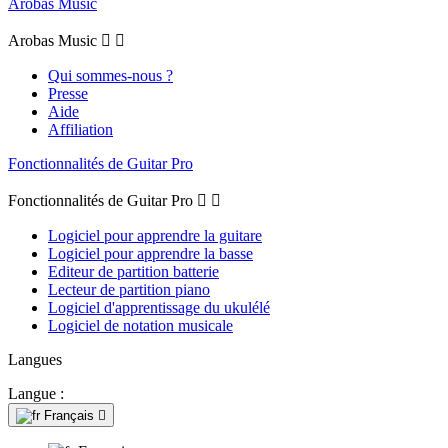
Arobas Music
Arobas Music


Qui sommes-nous ?
Presse
Aide
Affiliation
Fonctionnalités de Guitar Pro
Fonctionnalités de Guitar Pro


Logiciel pour apprendre la guitare
Logiciel pour apprendre la basse
Editeur de partition batterie
Lecteur de partition piano
Logiciel d'apprentissage du ukulélé
Logiciel de notation musicale
Langues
Langue :
Français
