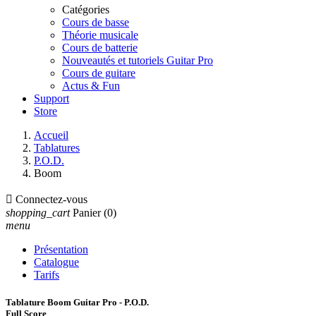
Catégories
Cours de basse
Théorie musicale
Cours de batterie
Nouveautés et tutoriels Guitar Pro
Cours de guitare
Actus & Fun
Support
Store
Accueil
Tablatures
P.O.D.
Boom

Connectez-vous
shopping_cart
Panier
(0)
menu
Présentation
Catalogue
Tarifs
Tablature Boom Guitar Pro - P.O.D.
Full Score