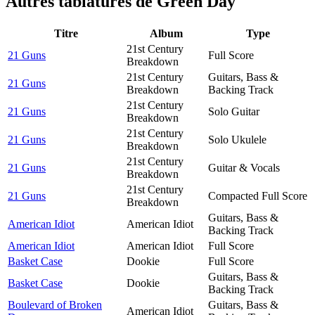
Autres tablatures de
Green Day
Titre
Album
Type
21st Century
21 Guns
Full Score
Breakdown
21st Century
Guitars, Bass &
21 Guns
Breakdown
Backing Track
21st Century
21 Guns
Solo Guitar
Breakdown
21st Century
21 Guns
Solo Ukulele
Breakdown
21st Century
21 Guns
Guitar & Vocals
Breakdown
21st Century
21 Guns
Compacted Full Score
Breakdown
Guitars, Bass &
American Idiot
American Idiot
Backing Track
American Idiot
American Idiot
Full Score
Basket Case
Dookie
Full Score
Guitars, Bass &
Basket Case
Dookie
Backing Track
Boulevard of Broken
Guitars, Bass &
American Idiot