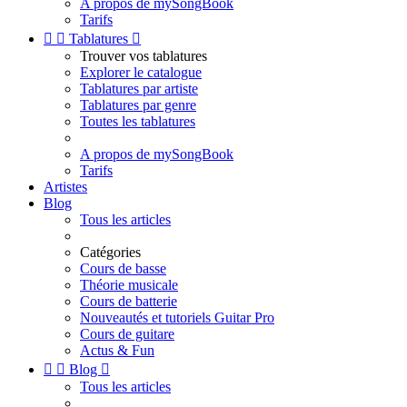
A propos de mySongBook
Tarifs


Tablatures

Trouver vos tablatures
Explorer le catalogue
Tablatures par artiste
Tablatures par genre
Toutes les tablatures
A propos de mySongBook
Tarifs
Artistes
Blog
Tous les articles
Catégories
Cours de basse
Théorie musicale
Cours de batterie
Nouveautés et tutoriels Guitar Pro
Cours de guitare
Actus & Fun


Blog

Tous les articles