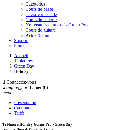
Catégories
Cours de basse
Théorie musicale
Cours de batterie
Nouveautés et tutoriels Guitar Pro
Cours de guitare
Actus & Fun
Support
Store
Accueil
Tablatures
Green Day
Holiday

Connectez-vous
shopping_cart
Panier
(0)
menu
Présentation
Catalogue
Tarifs
Tablature Holiday Guitar Pro - Green Day
Guitars, Bass & Backing Track