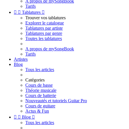
A propos de mySongBook
Tarifs


Tablatures

Trouver vos tablatures
Explorer le catalogue
Tablatures par artiste
Tablatures par genre
Toutes les tablatures
A propos de mySongBook
Tarifs
Artistes
Blog
Tous les articles
Catégories
Cours de basse
Théorie musicale
Cours de batterie
Nouveautés et tutoriels Guitar Pro
Cours de guitare
Actus & Fun


Blog

Tous les articles