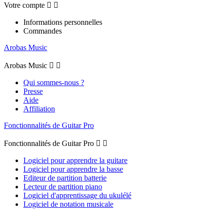
Votre compte


Informations personnelles
Commandes
Arobas Music
Arobas Music


Qui sommes-nous ?
Presse
Aide
Affiliation
Fonctionnalités de Guitar Pro
Fonctionnalités de Guitar Pro


Logiciel pour apprendre la guitare
Logiciel pour apprendre la basse
Editeur de partition batterie
Lecteur de partition piano
Logiciel d'apprentissage du ukulélé
Logiciel de notation musicale