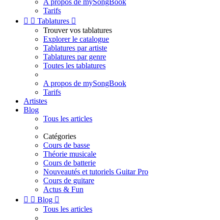
A propos de mySongBook
Tarifs


Tablatures

Trouver vos tablatures
Explorer le catalogue
Tablatures par artiste
Tablatures par genre
Toutes les tablatures
A propos de mySongBook
Tarifs
Artistes
Blog
Tous les articles
Catégories
Cours de basse
Théorie musicale
Cours de batterie
Nouveautés et tutoriels Guitar Pro
Cours de guitare
Actus & Fun


Blog

Tous les articles