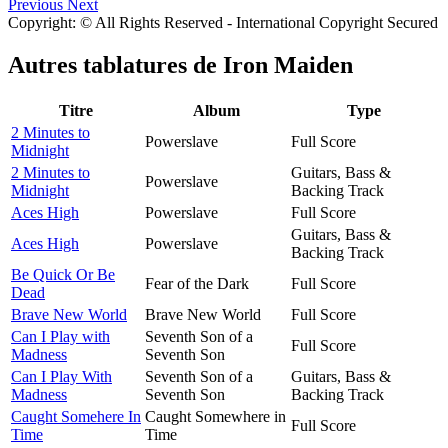
Previous
Next
Copyright: © All Rights Reserved - International Copyright Secured
Autres tablatures de
Iron Maiden
Titre
Album
Type
2 Minutes to
Powerslave
Full Score
Midnight
2 Minutes to
Guitars, Bass &
Powerslave
Midnight
Backing Track
Aces High
Powerslave
Full Score
Guitars, Bass &
Aces High
Powerslave
Backing Track
Be Quick Or Be
Fear of the Dark
Full Score
Dead
Brave New World
Brave New World
Full Score
Can I Play with
Seventh Son of a
Full Score
Madness
Seventh Son
Can I Play With
Seventh Son of a
Guitars, Bass &
Madness
Seventh Son
Backing Track
Caught Somehere In
Caught Somewhere in
Full Score
Time
Time