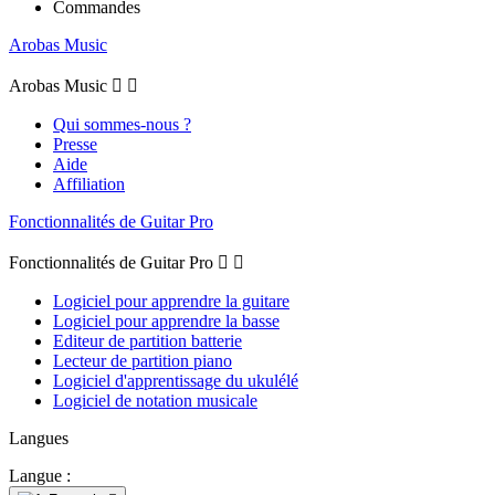
Commandes
Arobas Music
Arobas Music


Qui sommes-nous ?
Presse
Aide
Affiliation
Fonctionnalités de Guitar Pro
Fonctionnalités de Guitar Pro


Logiciel pour apprendre la guitare
Logiciel pour apprendre la basse
Editeur de partition batterie
Lecteur de partition piano
Logiciel d'apprentissage du ukulélé
Logiciel de notation musicale
Langues
Langue :